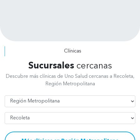
puedes pagar por tratamiento no te
exigen pagar el presupuesto
completo. Se dan el tiempo de
escuchar tus requerimientos y explicar
los procedimientos a realizar. Felicitar
a todo el personal, de recepción, de
radiografía, asistentes y odontólogos
Clínicas
por su excelente atención.
Sucursales
cercanas
Descubre más clínicas de Uno Salud cercanas a Recoleta,
Región Metropolitana
Región
Comuna