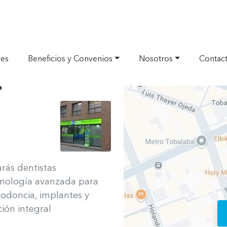
nes
Beneficios y Convenios
Nosotros
Contac
a
Ver ubicació
rás dentistas
cnología avanzada para
todoncia, implantes y
ión integral