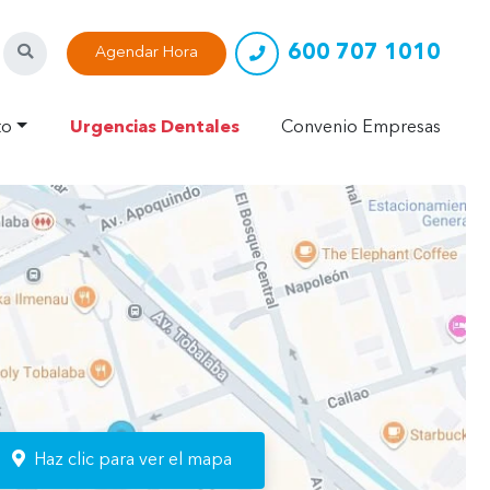
600 707 1010
Buscar
Agendar Hora
to
Urgencias Dentales
Convenio Empresas
n
Haz clic para ver el mapa