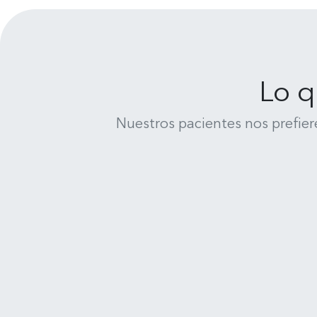
Lo q
Nuestros pacientes nos prefier
René Medina
Clínica Dental Uno Salud - Cochrane 635, 4070245 Concepción
Muy feliz y satisfecho de la
atención de todo el equipo de
Clinica Uno Salud Dental en
Concepción, me he realizado un
Leer más
completisimo tratamiento :