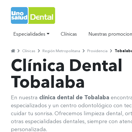
Ir al Inicio
Especialidades
Clínicas
Nuestras promocio
Home
Clínicas
Región Metropolitana
Providencia
Tobalab
Separador
Separador
Separador
Separador
Clínica Dental
Tobalaba
Uno Salud Tobalaba
En nuestra
clínica dental de Tobalaba
encontra
especializados y un centro odontológico con te
cuidar tu sonrisa. Ofrecemos limpieza dental, or
otras especialidades dentales, siempre con atenc
personalizada.