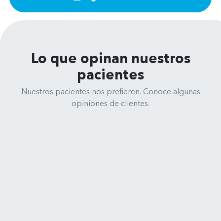
Lo que opinan nuestros
pacientes
Nuestros pacientes nos prefieren. Conoce algunas
opiniones de clientes.
René Medina
Clínica Dental Uno Salud - Cochrane 635, 4070245 Concepción
Muy feliz y satisfecho de la atención
de todo el equipo de Clinica Uno
Salud Dental en Concepción, me he
realizado un completisimo