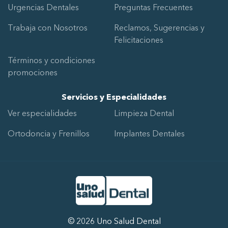
Urgencias Dentales
Preguntas Frecuentes
Trabaja con Nosotros
Reclamos, Sugerencias y
Felicitaciones
Términos y condiciones
promociones
Servicios y Especialidades
Ver especialidades
Limpieza Dental
Ortodoncia y Frenillos
Implantes Dentales
Ir al Inicio
Desarrollado por
SGD Media Group
© 2026 Uno Salud Dental