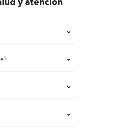
alud y atención
re?