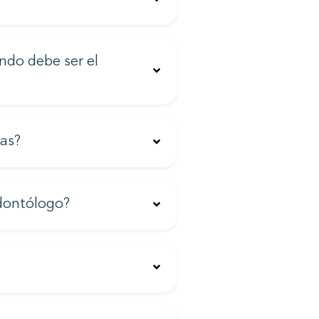
ndo debe ser el
jas?
odontólogo?