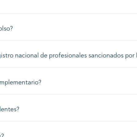
olso?
istro nacional de profesionales sancionados por 
omplementario?
dentes?
s?