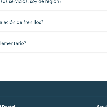
us servicios, soy de región?
alación de frenillos?
lementario?