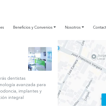
nes
Beneficios y Convenios
Nosotros
Contac
Ver ubicació
rás dentistas
cnología avanzada para
todoncia, implantes y
ión integral