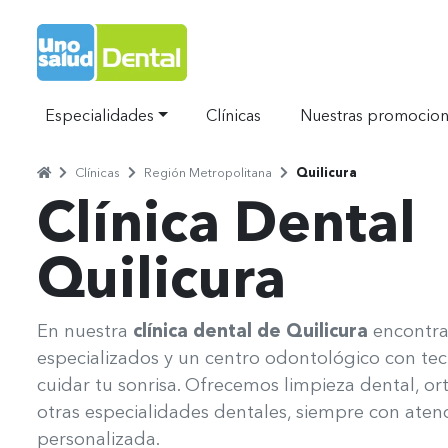
Ir al Inicio
Especialidades
Clínicas
Nuestras promocio
Home
Clínicas
Región Metropolitana
Quilicura
Separador
Separador
Separador
Clínica Dental
Quilicura
Uno Salud Quilicura
En nuestra
clínica dental de Quilicura
encontra
especializados y un centro odontológico con te
cuidar tu sonrisa. Ofrecemos limpieza dental, or
otras especialidades dentales, siempre con atenc
personalizada.