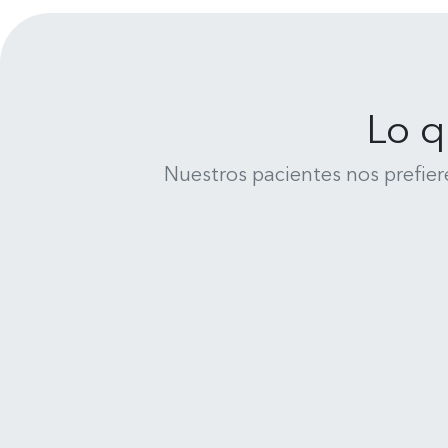
Lo q
Nuestros pacientes nos prefier
René Medina
Clínica Dental Uno Salud - Cochrane 635, 4070245 Concepción
Muy feliz y satisfecho de la
atención de todo el equipo de
Clinica Uno Salud Dental en
Concepción, me he realizado un
Leer más
completisimo tratamiento :