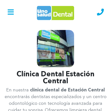
Ir al Inicio
Lláma
Clínica Dental Estación
Central
Uno Salud Estación Central
En nuestra
clínica dental de Estación Central
encontrarás dentistas especializados y un centro
odontológico con tecnología avanzada para
cuidar tu sonrisa. Ofrecemos limpieza dental,