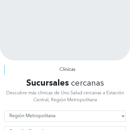
tratamientos hasta ahora no he tenido
ningún problema. los precios son
razonables con facilidades de pagos
Leer más
puedes pagar por tratamiento no te
exigen pagar el presupuesto
completo. Se dan el tiempo de
escuchar tus requerimientos y explicar
los procedimientos a realizar. Felicitar
a todo el personal, de recepción, de
radiografía, asistentes y odontólogos
Clínicas
por su excelente atención.
Sucursales
cercanas
Descubre más clínicas de Uno Salud cercanas a Estación
Central, Región Metropolitana
Región
Comuna