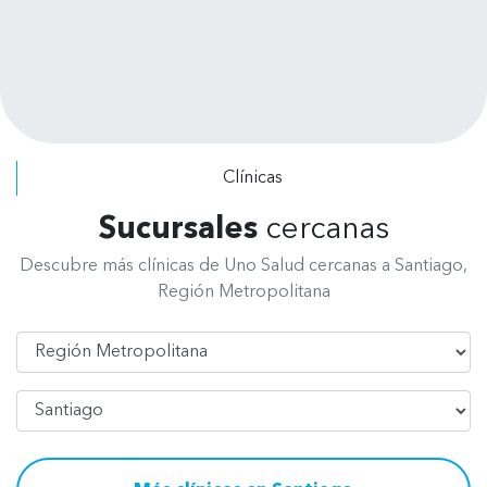
puedes pagar por tratamiento no te
exigen pagar el presupuesto
completo. Se dan el tiempo de
escuchar tus requerimientos y explicar
los procedimientos a realizar. Felicitar
a todo el personal, de recepción, de
radiografía, asistentes y odontólogos
Clínicas
por su excelente atención.
Sucursales
cercanas
Descubre más clínicas de Uno Salud cercanas a Santiago,
Región Metropolitana
Región
Comuna