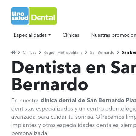
Ir al Inicio
Especialidades
Clínicas
Nuestras promocio
Home
Clínicas
Región Metropolitana
San Bernardo
San Be
Separador
Separador
Separador
Separador
Dentista en Sa
Bernardo​
Uno Salud San Bernardo Plaza de Armas
En nuestra
clínica dental de San Bernardo Pl
dentistas especializados y un centro odontológi
avanzada para cuidar tu sonrisa. Ofrecemos limp
implantes y otras especialidades dentales, siemp
personalizada.