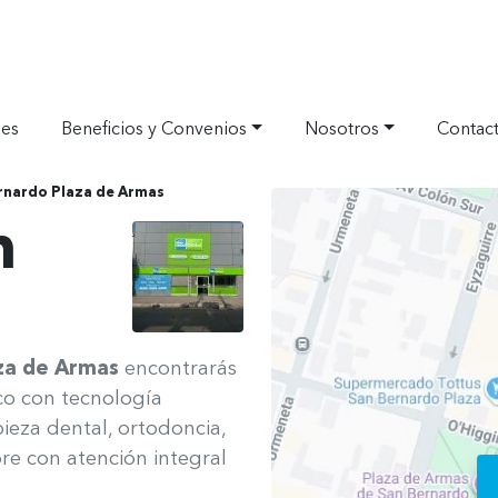
nes
Beneficios y Convenios
Nosotros
Contac
rnardo Plaza de Armas
Ver ubicació
n
aza de Armas
encontrarás
co con tecnología
ieza dental, ortodoncia,
re con atención integral