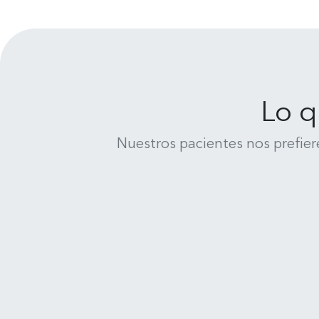
Lo q
Nuestros pacientes nos prefier
René Medina
Clínica Dental Uno Salud - Cochrane 635, 4070245 Concepción
Muy feliz y satisfecho de la
atención de todo el equipo de
Clinica Uno Salud Dental en
Concepción, me he realizado un