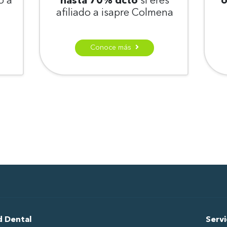
o a
hasta 70% dcto
si eres
6
afiliado a isapre Colmena
Conoce más
d Dental
Servi