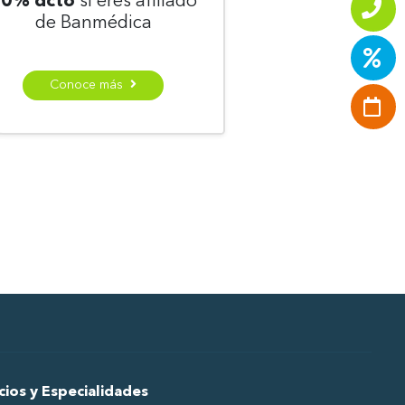
0% dcto
si eres afiliado
de Banmédica
Conoce más
cios y Especialidades