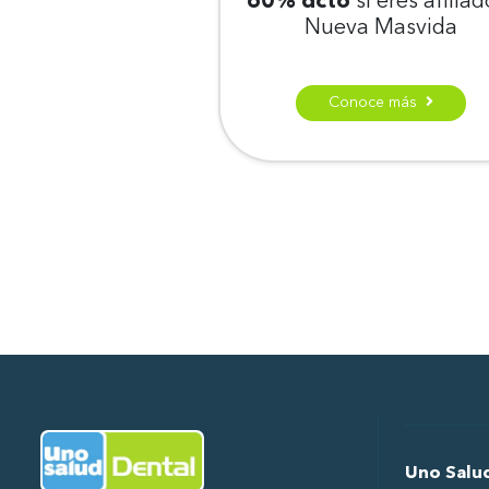
60% dcto
si eres afiliad
Nueva Masvida
Conoce más
Ir al Inicio
Uno Salu