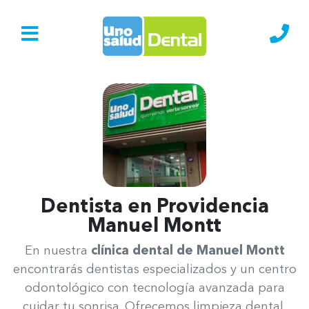
Ir al Inicio
Lláma
Dentista en Providencia​
Manuel Montt
Uno Salud Manuel Montt
En nuestra
clínica dental de Manuel Montt
encontrarás dentistas especializados y un centro
odontológico con tecnología avanzada para
cuidar tu sonrisa. Ofrecemos limpieza dental,