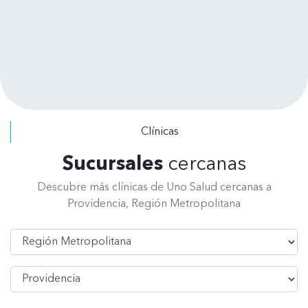
razonables con facilidades de pagos
Leer más
puedes pagar por tratamiento no te
exigen pagar el presupuesto
completo. Se dan el tiempo de
escuchar tus requerimientos y explicar
los procedimientos a realizar. Felicitar
a todo el personal, de recepción, de
radiografía, asistentes y odontólogos
Clínicas
por su excelente atención.
Sucursales
cercanas
Descubre más clínicas de Uno Salud cercanas a
Providencia, Región Metropolitana
Región
Comuna