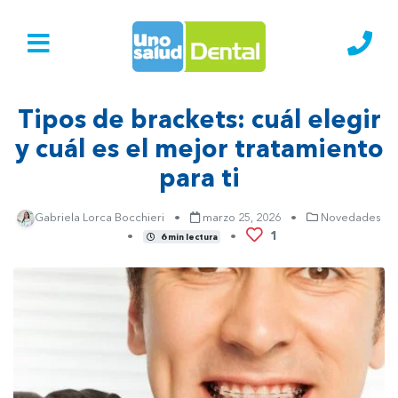
Ir al Inicio
Lláma
Tipos de brackets: cuál elegir
y cuál es el mejor tratamiento
para ti
Gabriela Lorca Bocchieri
•
marzo 25, 2026
•
Novedades
1
•
•
6 min lectura