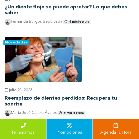
¿Un diente flojo se puede apretar? Lo que debes
saber
Fernanda Burgos Sepúlveda
4 min lectura
Ver artículo
Novedades
julio 23, 2026
Reemplazo de dientes perdidos: Recupera tu
sonrisa
María José Castro Ávalos
5 min lectura
Ver artículo
Te llamamos
Promociones
Agenda Tu Hora