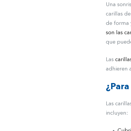
Una sonri
carillas d
de forma 
son las ca
que puede
Las
carill
adhieren 
¿Para 
Las carill
incluyen:
Cubr