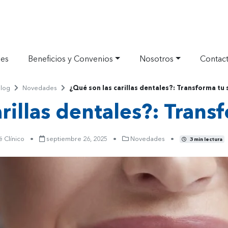
nes
Beneficios y Convenios
Nosotros
Contac
e
log
Novedades
¿Qué son las carillas dentales?: Transforma tu 
rador
Separador
Separador
rillas dentales?: Trans
 Clínico
•
septiembre 26, 2025
•
Novedades
•
3 min lectura