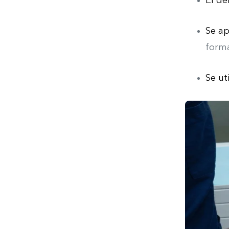
El de
Se ap
form
Se uti