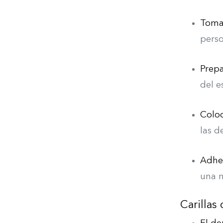
Toma
perso
Prepa
del e
Coloc
las de
Adhes
una 
Carillas