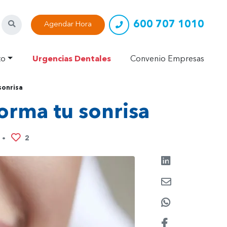
600 707 1010
Buscar
Agendar Hora
to
Urgencias Dentales
Convenio Empresas
sonrisa
forma tu sonrisa
2
•
Compartir en L
Enviar por e-ma
Compartir en 
Compartir en F