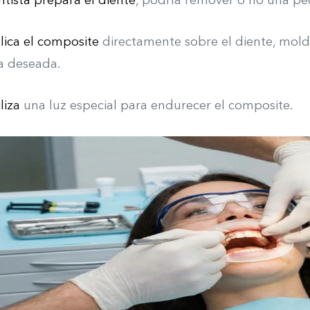
ntista prepara el diente
, podría remover o no una pe
lica el composite
directamente sobre el diente, mold
a deseada.
liza
una luz especial para endurecer el composite.