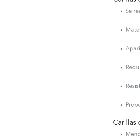
Se re
Mater
Apari
Requi
Resis
Propo
Carillas
Menos