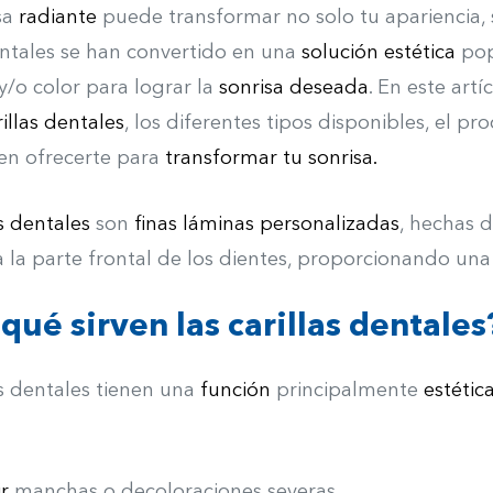
sa
radiante
puede transformar no solo tu apariencia, 
entales se han convertido en una
solución estética
pop
y/o color para lograr la
sonrisa deseada
. En este art
rillas dentales
, los diferentes tipos disponibles, el pr
n ofrecerte para
transformar tu sonrisa.
as dentales
son
finas láminas personalizadas
, hechas 
a la parte frontal de los dientes, proporcionando un
qué sirven las carillas dentales
as dentales tienen una
función
principalmente
estética
ir
manchas o decoloraciones severas.