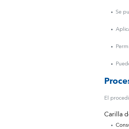
Se pu
Aplic
Permi
Puede
Proce
El procedi
Carilla 
Consu