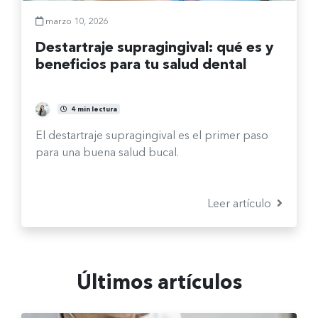
marzo 10, 2026
Destartraje supragingival: qué es y
beneficios para tu salud dental
Fernanda Burgos Sepúlveda
4 min lectura
El destartraje supragingival es el primer paso
para una buena salud bucal.
Leer artículo
Últimos artículos