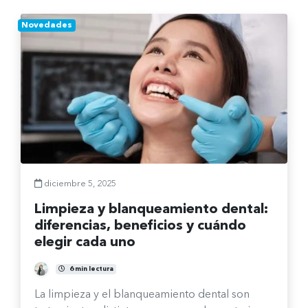
Novedades
diciembre 5, 2025
Limpieza y blanqueamiento dental:
diferencias, beneficios y cuándo
elegir cada uno
Fernanda Burgos Sepúlveda
6 min lectura
La limpieza y el blanqueamiento dental son