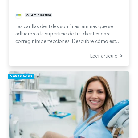
Comité Clínico
3 min lectura
Las carillas dentales son finas láminas que se
adhieren a la superficie de tus dientes para
corregir imperfecciones. Descubre cómo esta
solución estética te ayuda a transformar el color,
la forma y la alineación de tu sonrisa.
Leer artículo
Novedades