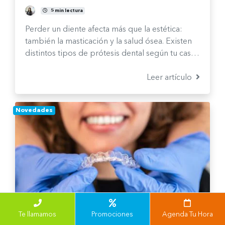
María José Castro Ávalos
5 min lectura
Perder un diente afecta más que la estética:
también la masticación y la salud ósea. Existen
distintos tipos de prótesis dental según tu caso.
Te explicamos cuáles son y cómo elegir la
mejor opción.
Leer artículo
Novedades
Te llamamos
Promociones
Agenda Tu Hora