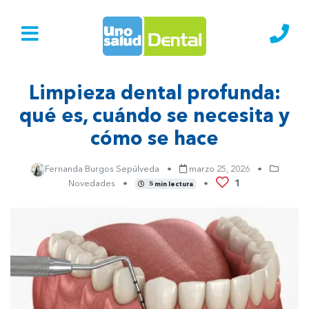
Ir al Inicio
Lláma
Limpieza dental profunda:
qué es, cuándo se necesita y
cómo se hace
Fernanda Burgos Sepúlveda
•
marzo 25, 2026
•
1
Novedades
•
•
5 min lectura