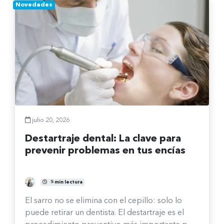
Novedades
julio 20, 2026
Destartraje dental: La clave para
prevenir problemas en tus encías
Fernanda Burgos Sepúlveda
5 min lectura
El sarro no se elimina con el cepillo: solo lo
puede retirar un dentista. El destartraje es el