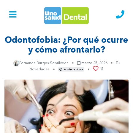
Ir al Inicio
Lláma
Odontofobia: ¿Por qué ocurre
y cómo afrontarlo?
Fernanda Burgos Sepúlveda
•
marzo 25, 2026
•
2
Novedades
•
•
4 min lectura