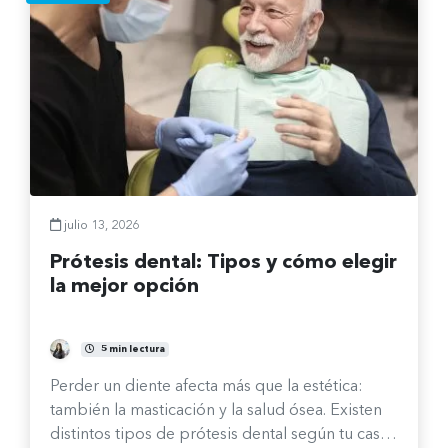
julio 13, 2026
Prótesis dental: Tipos y cómo elegir
la mejor opción
María José Castro Ávalos
5 min lectura
Perder un diente afecta más que la estética:
también la masticación y la salud ósea. Existen
distintos tipos de prótesis dental según tu caso.