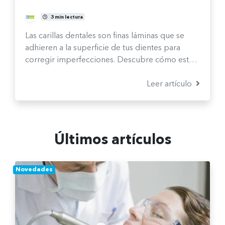
Comité Clínico
3 min lectura
Las carillas dentales son finas láminas que se
adhieren a la superficie de tus dientes para
corregir imperfecciones. Descubre cómo esta
solución estética te ayuda a transformar el color,
la forma y la alineación de tu sonrisa.
Leer artículo
Últimos artículos
Novedades