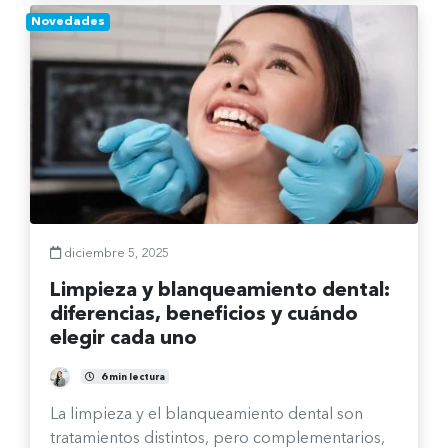
Novedades
diciembre 5, 2025
Limpieza y blanqueamiento dental:
diferencias, beneficios y cuándo
elegir cada uno
Fernanda Burgos Sepúlveda
6 min lectura
La limpieza y el blanqueamiento dental son
tratamientos distintos, pero complementarios,