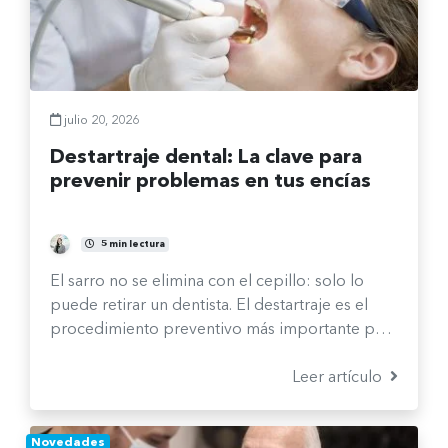
julio 20, 2026
Destartraje dental: La clave para
prevenir problemas en tus encías
Fernanda Burgos Sepúlveda
5 min lectura
El sarro no se elimina con el cepillo: solo lo
puede retirar un dentista. El destartraje es el
procedimiento preventivo más importante para
mantener tus encías sanas y evitar problemas
más serios.
Leer artículo
Novedades