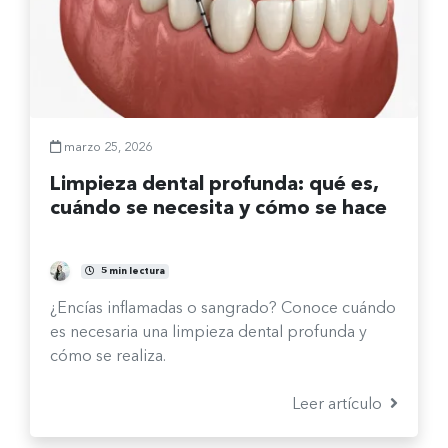
marzo 25, 2026
Limpieza dental profunda: qué es,
cuándo se necesita y cómo se hace
Fernanda Burgos Sepúlveda
5 min lectura
¿Encías inflamadas o sangrado? Conoce cuándo
es necesaria una limpieza dental profunda y
cómo se realiza.
Leer artículo