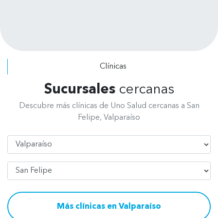
completo. Se dan el tiempo de
escuchar tus requerimientos y explicar
los procedimientos a realizar. Felicitar
a todo el personal, de recepción, de
radiografía, asistentes y odontólogos
Clínicas
por su excelente atención.
Sucursales
cercanas
Descubre más clínicas de Uno Salud cercanas a San
Felipe, Valparaíso
Región
Comuna
Más clínicas en Valparaíso