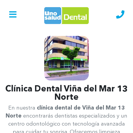
Ir al Inicio
Lláma
Clínica Dental Viña del Mar 13
Norte
Uno Salud Viña del Mar 13 Norte
En nuestra
clínica dental de Viña del Mar 13
Norte
encontrarás dentistas especializados y un
centro odontológico con tecnología avanzada
para cuidar tu sonrisa. Ofrecemos limpieza