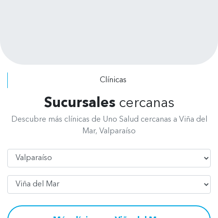
puedes pagar por tratamiento no te
exigen pagar el presupuesto
completo. Se dan el tiempo de
escuchar tus requerimientos y explicar
los procedimientos a realizar. Felicitar
a todo el personal, de recepción, de
radiografía, asistentes y odontólogos
Clínicas
por su excelente atención.
Sucursales
cercanas
Descubre más clínicas de Uno Salud cercanas a Viña del
Mar, Valparaíso
Región
Comuna