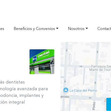
nes
Beneficios y Convenios
Nosotros
Contac
Ver ubicació
ás dentistas
cnología avanzada para
todoncia, implantes y
ión integral