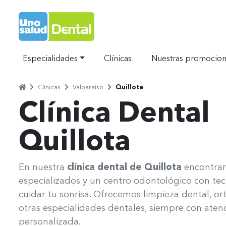
Ir al Inicio
Especialidades
Clínicas
Nuestras promocio
Home
Clínicas
Valparaíso
Quillota
Separador
Separador
Separador
Clínica Dental
Quillota
Uno Salud Quillota
En nuestra
clínica dental de Quillota
encontrar
especializados y un centro odontológico con te
cuidar tu sonrisa. Ofrecemos limpieza dental, or
otras especialidades dentales, siempre con atenc
personalizada.