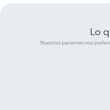
Lo q
Nuestros pacientes nos prefier
René Medina
Clínica Dental Uno Salud - Cochrane 635, 4070245 Concepción
Muy feliz y satisfecho de la
atención de todo el equipo de
Clinica Uno Salud Dental en
Concepción, me he realizado un
Leer más
completisimo tratamiento :