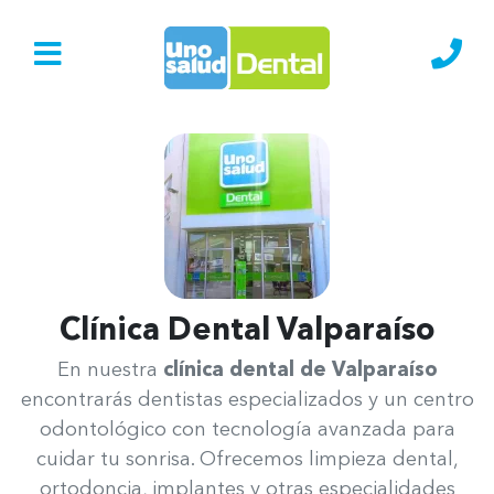
Ir al Inicio
Lláma
Clínica Dental Valparaíso
Uno Salud Valparaíso
En nuestra
clínica dental de Valparaíso
encontrarás dentistas especializados y un centro
odontológico con tecnología avanzada para
cuidar tu sonrisa. Ofrecemos limpieza dental,
ortodoncia, implantes y otras especialidades