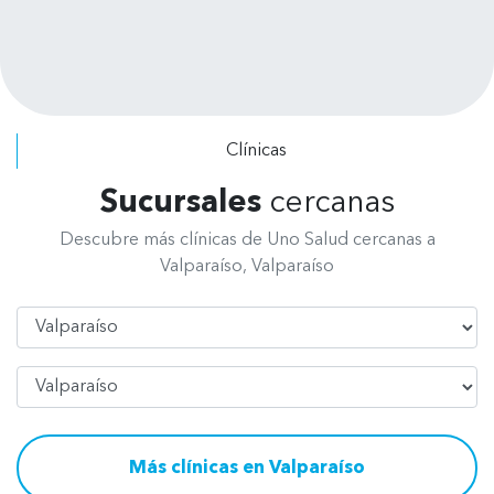
completo. Se dan el tiempo de
escuchar tus requerimientos y explicar
los procedimientos a realizar. Felicitar
a todo el personal, de recepción, de
radiografía, asistentes y odontólogos
Clínicas
por su excelente atención.
Sucursales
cercanas
Descubre más clínicas de Uno Salud cercanas a
Valparaíso, Valparaíso
Región
Comuna
Más clínicas en Valparaíso