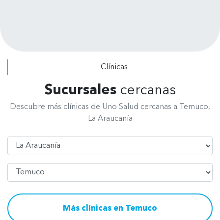
completo. Se dan el tiempo de
escuchar tus requerimientos y explicar
los procedimientos a realizar. Felicitar
a todo el personal, de recepción, de
radiografía, asistentes y odontólogos
Clínicas
por su excelente atención.
Sucursales
cercanas
Descubre más clínicas de Uno Salud cercanas a Temuco,
La Araucanía
Región
Comuna
Más clínicas en Temuco