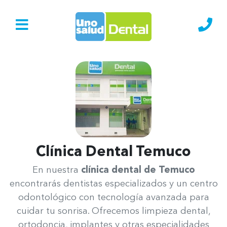
Ir al Inicio
Lláma
Clínica Dental Temuco
Uno Salud Temuco
En nuestra
clínica dental de Temuco
encontrarás dentistas especializados y un centro
odontológico con tecnología avanzada para
cuidar tu sonrisa. Ofrecemos limpieza dental,
ortodoncia, implantes y otras especialidades