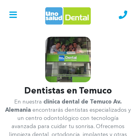
Ir al Inicio
Lláma
Dentistas en Temuco​
Uno Salud Temuco Av. Alemania
En nuestra
clínica dental de Temuco Av.
Alemania
encontrarás dentistas especializados y
un centro odontológico con tecnología
avanzada para cuidar tu sonrisa. Ofrecemos
limpieza dental, ortodoncia, implantes y otras