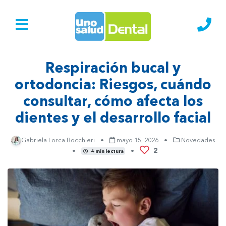
Ir al Inicio
Lláma
Respiración bucal y
ortodoncia: Riesgos, cuándo
consultar, cómo afecta los
dientes y el desarrollo facial
Gabriela Lorca Bocchieri
•
mayo 15, 2026
•
Novedades
2
•
•
4 min lectura