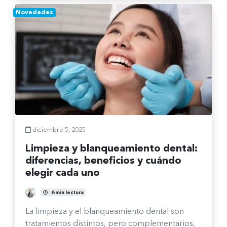
Novedades
diciembre 5, 2025
Limpieza y blanqueamiento dental:
diferencias, beneficios y cuándo
elegir cada uno
Fernanda Burgos Sepúlveda
6 min lectura
La limpieza y el blanqueamiento dental son
tratamientos distintos, pero complementarios,