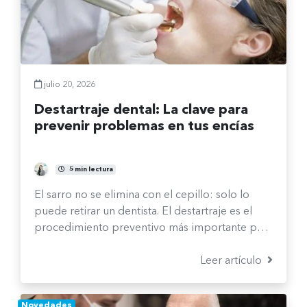
julio 20, 2026
Destartraje dental: La clave para
prevenir problemas en tus encías
Fernanda Burgos Sepúlveda
5 min lectura
El sarro no se elimina con el cepillo: solo lo
puede retirar un dentista. El destartraje es el
procedimiento preventivo más importante para
mantener tus encías sanas y evitar problemas
más serios.
Leer artículo
Novedades