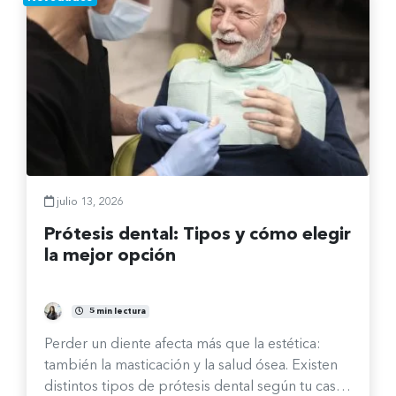
julio 13, 2026
Prótesis dental: Tipos y cómo elegir
la mejor opción
María José Castro Ávalos
5 min lectura
Perder un diente afecta más que la estética:
también la masticación y la salud ósea. Existen
distintos tipos de prótesis dental según tu caso.