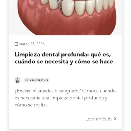
marzo 25, 2026
Limpieza dental profunda: qué es,
cuándo se necesita y cómo se hace
Fernanda Burgos Sepúlveda
5 min lectura
¿Encías inflamadas o sangrado? Conoce cuándo
es necesaria una limpieza dental profunda y
cómo se realiza.
Leer artículo