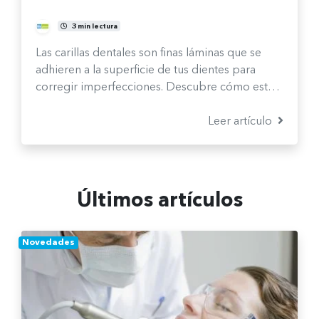
Comité Clínico
3 min lectura
Las carillas dentales son finas láminas que se
adhieren a la superficie de tus dientes para
corregir imperfecciones. Descubre cómo esta
solución estética te ayuda a transformar el color,
la forma y la alineación de tu sonrisa.
Leer artículo
Últimos artículos
Novedades