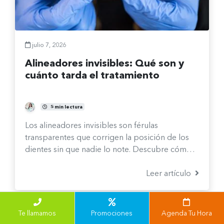
julio 7, 2026
Alineadores invisibles: Qué son y
cuánto tarda el tratamiento
Gabriela Lorca Bocchieri
5 min lectura
Los alineadores invisibles son férulas
transparentes que corrigen la posición de los
dientes sin que nadie lo note. Descubre cómo
funcionan, qué resultados logran y si son la
opción indicada para tu caso.
Leer artículo
Te llamamos
Promociones
Agenda Tu Hora