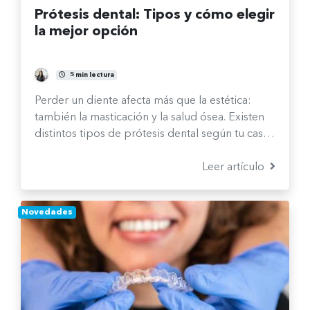
Prótesis dental: Tipos y cómo elegir
la mejor opción
María José Castro Ávalos
5 min lectura
Perder un diente afecta más que la estética:
también la masticación y la salud ósea. Existen
distintos tipos de prótesis dental según tu caso.
Te explicamos cuáles son y cómo elegir la
mejor opción.
Leer artículo
Novedades