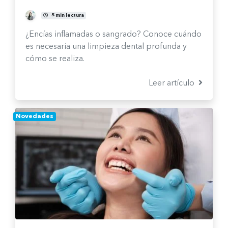
Fernanda Burgos Sepúlveda
5 min lectura
¿Encías inflamadas o sangrado? Conoce cuándo
es necesaria una limpieza dental profunda y
cómo se realiza.
Leer artículo
Novedades