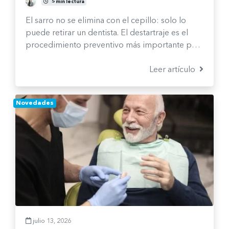
Fernanda Burgos Sepúlveda
5 min lectura
El sarro no se elimina con el cepillo: solo lo
puede retirar un dentista. El destartraje es el
procedimiento preventivo más importante para
mantener tus encías sanas y evitar problemas
más serios.
Leer artículo
Novedades
julio 13, 2026