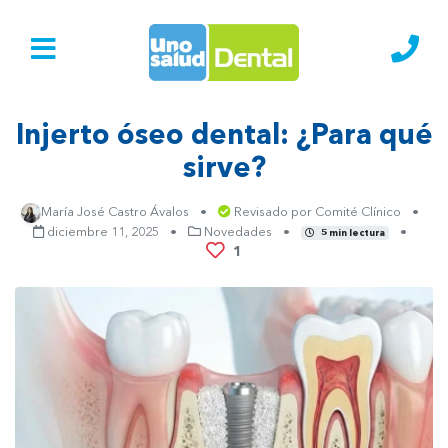
Ir al Inicio
Lláma
Injerto óseo dental: ¿Para qué
sirve?
María José Castro Ávalos
•
Revisado por
Comité Clínico
•
diciembre 11, 2025
•
Novedades
•
•
5 min lectura
1