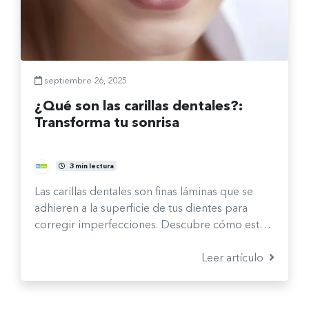
septiembre 26, 2025
¿Qué son las carillas dentales?:
Transforma tu sonrisa
Comité Clínico
3 min lectura
Las carillas dentales son finas láminas que se
adhieren a la superficie de tus dientes para
corregir imperfecciones. Descubre cómo esta
solución estética te ayuda a transformar el color,
la forma y la alineación de tu sonrisa.
Leer artículo