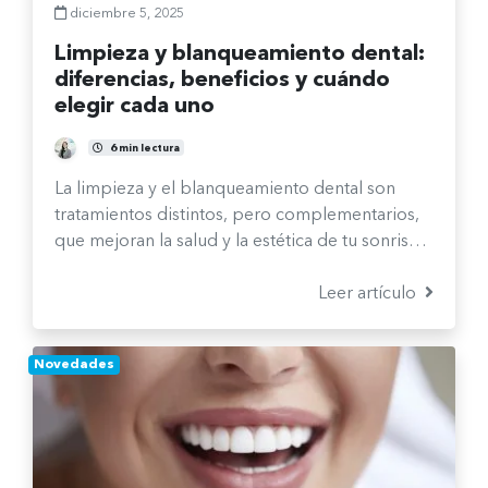
diciembre 5, 2025
Limpieza y blanqueamiento dental:
diferencias, beneficios y cuándo
elegir cada uno
Fernanda Burgos Sepúlveda
6 min lectura
La limpieza y el blanqueamiento dental son
tratamientos distintos, pero complementarios,
que mejoran la salud y la estética de tu sonrisa.
En este artículo conocerás en qué se
diferencian, qué beneficios ofrece cada uno y
Leer artículo
cuándo es el momento ideal para elegir el
tratamiento adecuado según tus necesidades.
Novedades