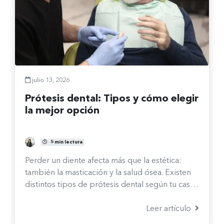
julio 13, 2026
Prótesis dental: Tipos y cómo elegir
la mejor opción
María José Castro Ávalos
5 min lectura
Perder un diente afecta más que la estética:
también la masticación y la salud ósea. Existen
distintos tipos de prótesis dental según tu caso.
Te explicamos cuáles son y cómo elegir la
mejor opción.
Leer artículo