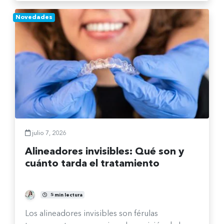
Novedades
julio 7, 2026
Alineadores invisibles: Qué son y
cuánto tarda el tratamiento
Gabriela Lorca Bocchieri
5 min lectura
Los alineadores invisibles son férulas