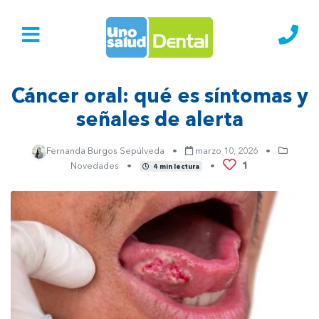
Ir al Inicio
Lláma
Cáncer oral: qué es síntomas y
señales de alerta
Fernanda Burgos Sepúlveda
•
marzo 10, 2026
•
1
Novedades
•
•
4 min lectura