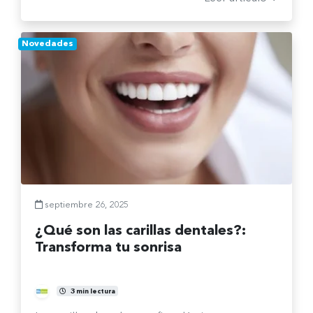
cuándo es el momento ideal para elegir el
tratamiento adecuado según tus necesidades.
Novedades
septiembre 26, 2025
¿Qué son las carillas dentales?:
Transforma tu sonrisa
Comité Clínico
3 min lectura