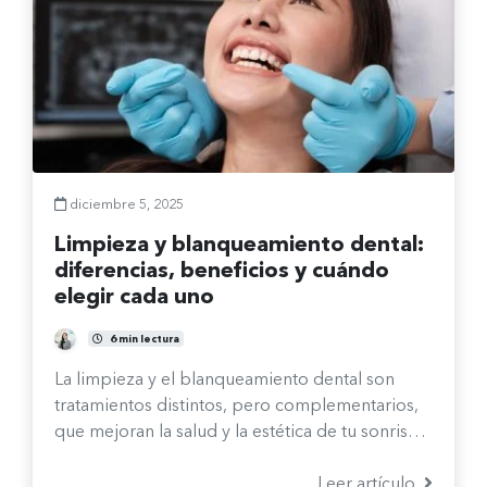
diciembre 5, 2025
Limpieza y blanqueamiento dental:
diferencias, beneficios y cuándo
elegir cada uno
Fernanda Burgos Sepúlveda
6 min lectura
La limpieza y el blanqueamiento dental son
tratamientos distintos, pero complementarios,
que mejoran la salud y la estética de tu sonrisa.
En este artículo conocerás en qué se
diferencian, qué beneficios ofrece cada uno y
Leer artículo