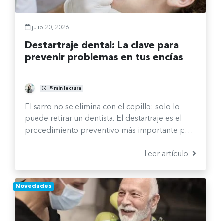
julio 20, 2026
Destartraje dental: La clave para
prevenir problemas en tus encías
Fernanda Burgos Sepúlveda
5 min lectura
El sarro no se elimina con el cepillo: solo lo
puede retirar un dentista. El destartraje es el
procedimiento preventivo más importante para
mantener tus encías sanas y evitar problemas
más serios.
Leer artículo
Novedades