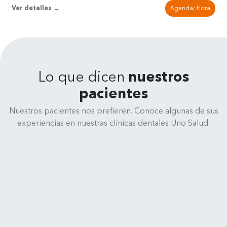
Ver detalles →
Agendar Hora
Lo que dicen
nuestros
pacientes
Nuestros pacientes nos prefieren. Conoce algunas de sus
experiencias en nuestras clínicas dentales Uno Salud.
René Medina
Clínica Dental Uno Salud - Cochrane 635, 4070245 Concepción
Muy feliz y satisfecho de la atención
de todo el equipo de Clinica Uno