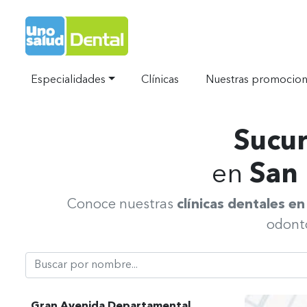
Ir al Inicio
Especialidades
Clínicas
Nuestras promocio
Sucur
en
San 
Conoce nuestras
clínicas dentales e
odonto
Buscar Clínica Dental
Gran Avenida Departamental