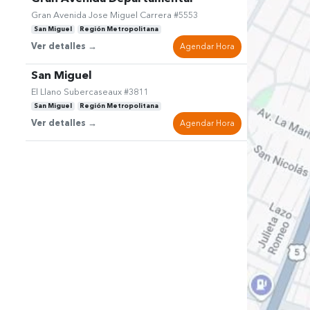
Gran Avenida Jose Miguel Carrera #5553
San Miguel
Región Metropolitana
Ver detalles →
Agendar Hora
San Miguel
El Llano Subercaseaux #3811
San Miguel
Región Metropolitana
Ver detalles →
Agendar Hora