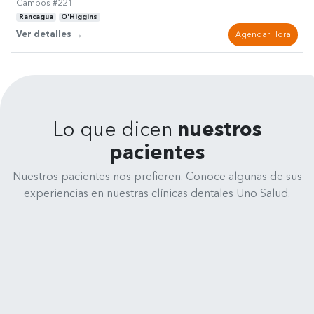
Campos #221
Rancagua
O'Higgins
Ver detalles →
Agendar Hora
Lo que dicen
nuestros
pacientes
Nuestros pacientes nos prefieren. Conoce algunas de sus
experiencias en nuestras clínicas dentales Uno Salud.
René Medina
Clínica Dental Uno Salud - Cochrane 635, 4070245 Concepción
Muy feliz y satisfecho de la atención