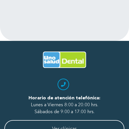
Leer más
puedes pagar por tratamiento no te
exigen pagar el presupuesto
completo. Se dan el tiempo de
escuchar tus requerimientos y explicar
los procedimientos a realizar. Felicitar
a todo el personal, de recepción, de
radiografía, asistentes y odontólogos
por su excelente atención.
Ir al Inicio
Horario de atención telefónica:
Lunes a Viernes 8:00 a 20:00 hrs.
Sábados de 9:00 a 17:00 hrs.
Ver clínicas