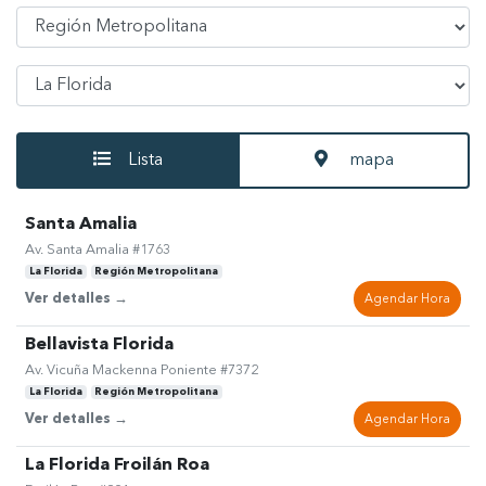
Seleccionar Región
Seleccionar Comuna
Lista
mapa
Santa Amalia
Av. Santa Amalia #1763
La Florida
Región Metropolitana
Ver detalles →
Agendar Hora
Bellavista Florida
Av. Vicuña Mackenna Poniente #7372
La Florida
Región Metropolitana
Ver detalles →
Agendar Hora
La Florida Froilán Roa