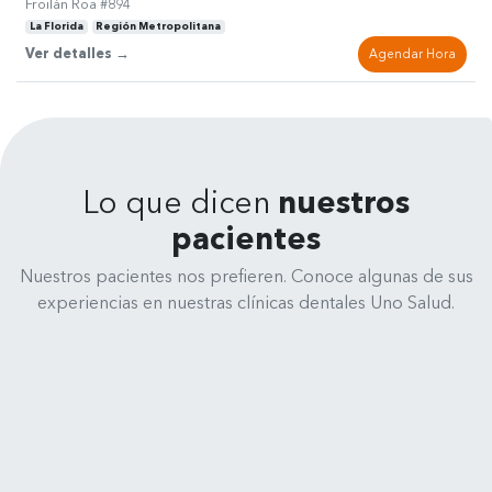
Froilán Roa #894
La Florida
Región Metropolitana
Ver detalles →
Agendar Hora
Lo que dicen
nuestros
pacientes
Nuestros pacientes nos prefieren. Conoce algunas de sus
experiencias en nuestras clínicas dentales Uno Salud.
René Medina
Clínica Dental Uno Salud - Cochrane 635, 4070245 Concepción
Muy feliz y satisfecho de la atención