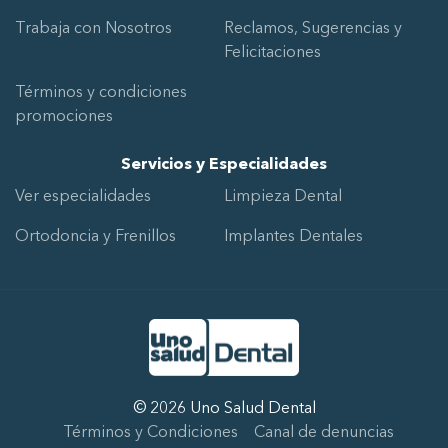
Trabaja con Nosotros
Reclamos, Sugerencias y
Felicitaciones
Términos y condiciones
promociones
Servicios y Especialidades
Ver especialidades
Limpieza Dental
Ortodoncia y Frenillos
Implantes Dentales
Ir al Inicio
Desarrollado por
SGD Media Group
© 2026 Uno Salud Dental
Términos y Condiciones
Canal de denuncias