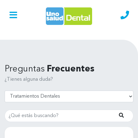
Ir al Inicio
Lláma
Preguntas
Frecuentes
¿Tienes alguna duda?
Buscar
Busca