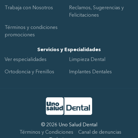
Trabaja con Nosotros
Reclamos, Sugerencias y
Felicitaciones
Términos y condiciones
promociones
Servicios y Especialidades
Ver especialidades
Limpieza Dental
Ortodoncia y Frenillos
Implantes Dentales
Ir al Inicio
Desarrollado por
SGD Media Group
© 2026 Uno Salud Dental
Términos y Condiciones
Canal de denuncias