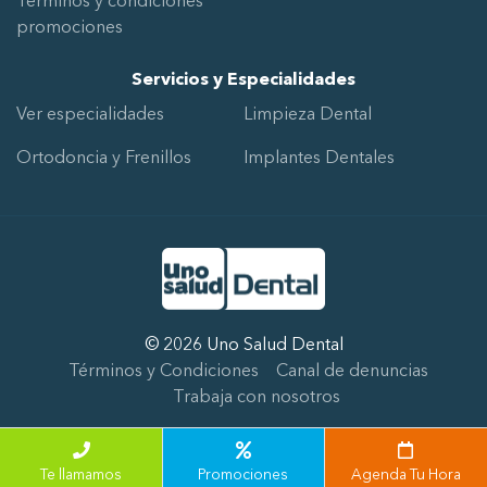
Términos y condiciones
promociones
Servicios y Especialidades
Ver especialidades
Limpieza Dental
Ortodoncia y Frenillos
Implantes Dentales
Ir al Inicio
Desarrollado por
SGD Media Group
© 2026 Uno Salud Dental
Términos y Condiciones
Canal de denuncias
Trabaja con nosotros
Te llamamos
Promociones
Agenda Tu Hora