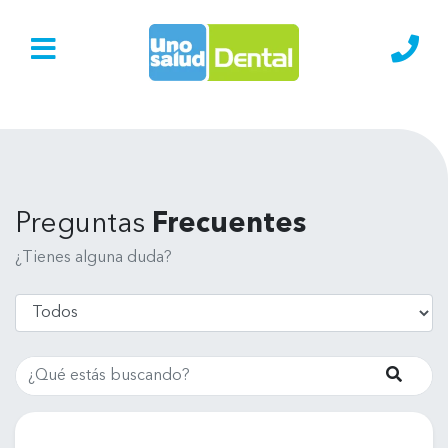
Ir al Inicio
Lláma
Preguntas
Frecuentes
¿Tienes alguna duda?
Buscar
Busca