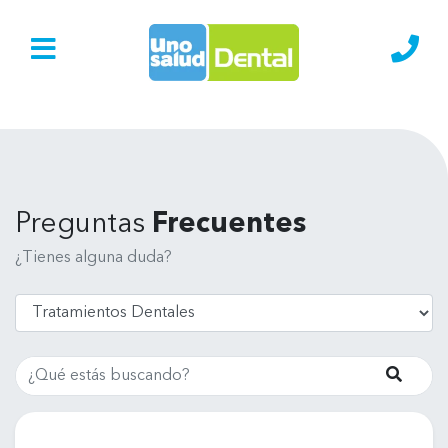
Ir al Inicio
Lláma
Preguntas
Frecuentes
¿Tienes alguna duda?
Buscar
Busca