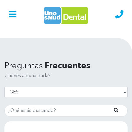
Ir al Inicio
Lláma
Preguntas
Frecuentes
¿Tienes alguna duda?
Buscar
Busca