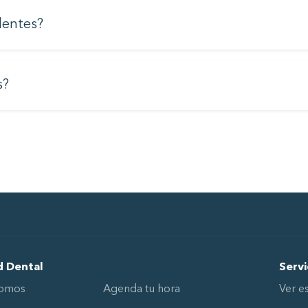
dentes?
s?
d Dental
Servi
Somos
Agenda tu hora
Ver e