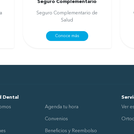
Seguro Complementario
a
Seguro Complementario de
Salud
Conoce más
d Dental
Servi
Somos
Agenda tu hora
Ver e
Convenios
Ortod
nes
Beneficios y Reembolso