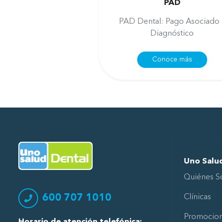
PAD
PAD Dental: Pago Asociado 
Diagnóstico
Conoce más
Ir al Inicio
Uno Salu
Quiénes 
600 707 1010
Clínicas
Promocio