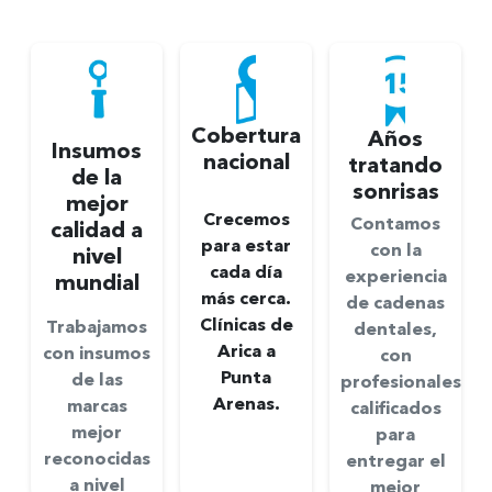
Cobertura
Años
Insumos
nacional
tratando
de la
sonrisas
mejor
Crecemos
Contamos
calidad a
para estar
con la
nivel
cada día
experiencia
mundial
más cerca.
de cadenas
Clínicas de
Trabajamos
dentales,
Arica a
con insumos
con
Punta
de las
profesionales
Arenas.
marcas
calificados
mejor
para
reconocidas
entregar el
a nivel
mejor