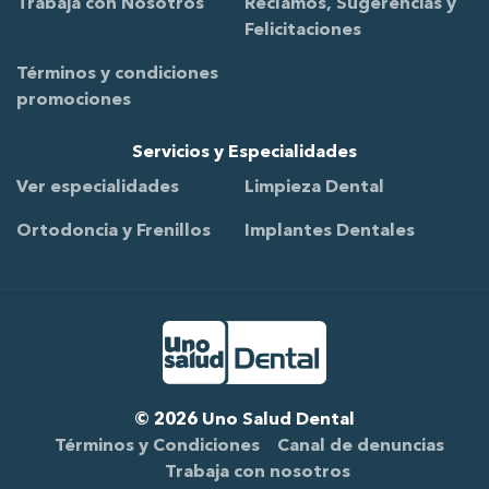
Trabaja con Nosotros
Reclamos, Sugerencias y
Felicitaciones
Términos y condiciones
promociones
Servicios y Especialidades
Ver especialidades
Limpieza Dental
Ortodoncia y Frenillos
Implantes Dentales
Ir al Inicio
Desarrollado por
SGD Media Group
© 2026 Uno Salud Dental
Términos y Condiciones
Canal de denuncias
Trabaja con nosotros