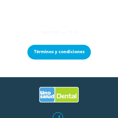
Leer más
facilidades de pagos puedes pagar
por tratamiento no te exigen
pagar el presupuesto completo. Se
dan el tiempo de escuchar tus
requerimientos y explicar los
Agenda tu hora
procedimientos a realizar. Felicitar
a todo el personal, de recepción,
de radiografía, asistentes y
Términos y condiciones
odontólogos por su excelente
atención.
Ir al Inicio