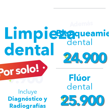
Además
Limpieza
Blanqueami
dental
dental
24.900
$
9.900
Flúor
$
dental
Incluye
25.900
Diagnóstico y
$
Radiografías