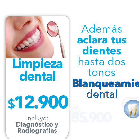
Además
aclara tus
dientes
hasta dos
Limpieza
tonos
dental
Blanqueami
por
dental
solo
12.900
$
p
or
s
ol
o
35.900
$
Incluye:
c/u
Diagnóstico y
Radiografías