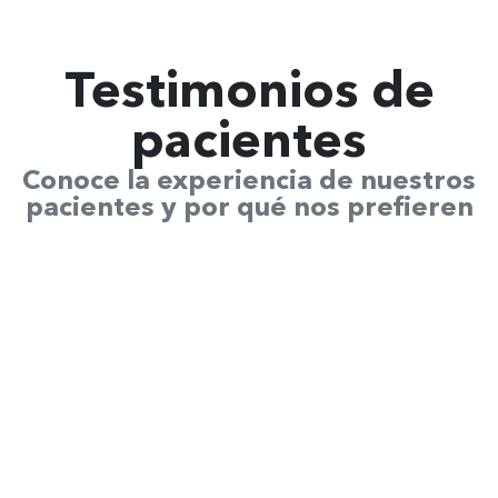
Testimonios de
pacientes
Conoce la experiencia de nuestros
pacientes y por qué nos prefieren
René Medina
Clínica Dental Uno Salud - Cochrane 635, 4070245 Concepción
Muy feliz y satisfecho de la
atención de todo el equipo de
Clinica Uno Salud Dental en
Concepción, me he realizado un
Leer más