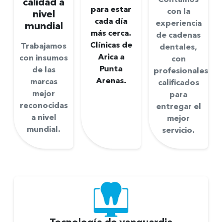
Contamos
calidad a
para estar
con la
nivel
cada día
experiencia
mundial
más cerca.
de cadenas
Clínicas de
Trabajamos
dentales,
Arica a
con insumos
con
Punta
de las
profesionales
Arenas.
marcas
calificados
mejor
para
reconocidas
entregar el
a nivel
mejor
mundial.
servicio.