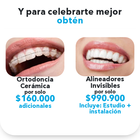
Y para celebrarte mejor
obtén
Alineadores
Ortodoncia
Invisibles
Cerámica
por solo
por solo
$990.900
$160.000
Incluye: Estudio +
adicionales
instalación
Agenda tu hora aquí