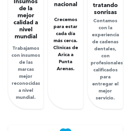
Insumos
nacional
tratando
de la
sonrisas
mejor
Crecemos
Contamos
calidad a
para estar
con la
nivel
cada día
experiencia
mundial
más cerca.
de cadenas
Clínicas de
Trabajamos
dentales,
Arica a
con insumos
con
Punta
de las
profesionales
Arenas.
marcas
calificados
mejor
para
reconocidas
entregar el
a nivel
mejor
mundial.
servicio.