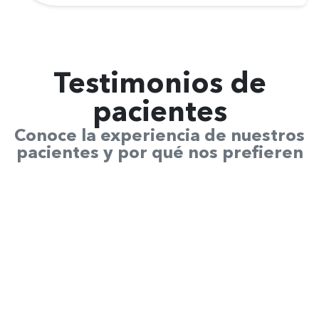
Testimonios de
pacientes
Conoce la experiencia de nuestros
pacientes y por qué nos prefieren
René Medina
Clínica Dental Uno Salud - Cochrane 635, 4070245 Concepción
Muy feliz y satisfecho de la
atención de todo el equipo de
Clinica Uno Salud Dental en