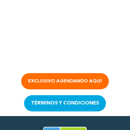
Clínica Dental Uno Salud - San Francisco de Borja 122, 9160018 
Hace 5 meses me hice varios
tratamientos hasta ahora no he
tenido ningún problema. los
precios son razonables con
Leer más
facilidades de pagos puedes pagar
por tratamiento no te exigen
pagar el presupuesto completo. Se
dan el tiempo de escuchar tus
requerimientos y explicar los
EXCLUSIVO AGENDANDO AQUÍ
procedimientos a realizar. Felicitar
a todo el personal, de recepción,
de radiografía, asistentes y
TÉRMINOS Y CONDICIONES
odontólogos por su excelente
atención.